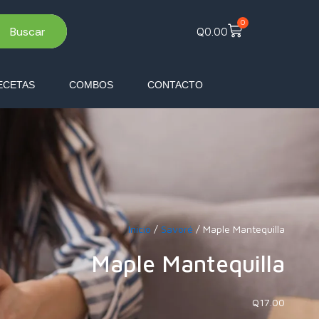
0
Buscar
Q
0.00
ECETAS
COMBOS
CONTACTO
Inicio
/
Savoré
/ Maple Mantequilla
Maple Mantequilla
Q
17.00